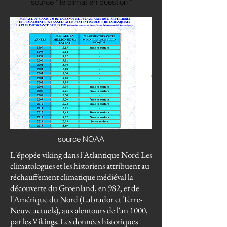
source " le climat en question "
source NOAA
L'épopée viking dans l'Atlantique Nord Les
climatologues et les historiens attribuent au
réchauffement climatique médiéval la
découverte du Groenland, en 982, et de
l'Amérique du Nord (Labrador et Terre-
Neuve actuels), aux alentours de l'an 1000,
par les Vikings. Les données historiques