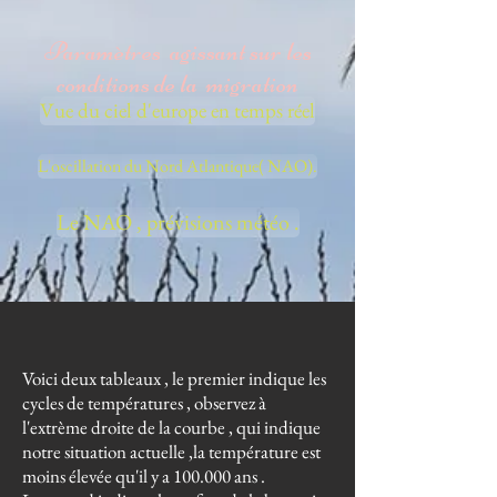
Paramètres agissant sur les
conditions de la migration
Vue du ciel d'europe en temps réel
L'oscillation du Nord Atlantique( NAO).
Le NAO , prévisions météo .
Voici deux tableaux , le premier indique les
cycles de températures , observez à
l'extrème droite de la courbe , qui indique
notre situation actuelle ,la température est
moins élevée qu'il y a 100.000 ans .