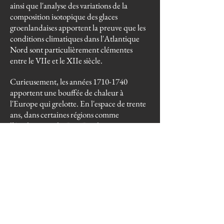
ainsi que l'analyse des variations de la
composition isotopique des glaces
groenlandaises apportent la preuve que les
conditions climatiques dans l'Atlantique
Nord sont particulièrement clémentes
entre le VIIe et le XIIe siècle.
Curieusement, les années
1710-1740
apportent une bouffée de chaleur à
l'Europe qui grelotte. En l'espace de trente
ans, dans certaines régions comme
l’Angleterre et les Pays-Bas, la température
moyenne augmente de 1,8 °C, ce qui
correspond à un réchauffement beaucoup
plus important et plus rapide que celui
observé au cours du XXe siècle («
seulement » 0,6 °C) ; la chaleur des années
1730 est comparable à celle d'aujourd'hui…
source Chronologie climatique du dernier