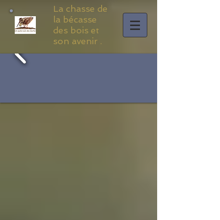
La chasse de
la bécasse
des bois et
son avenir .