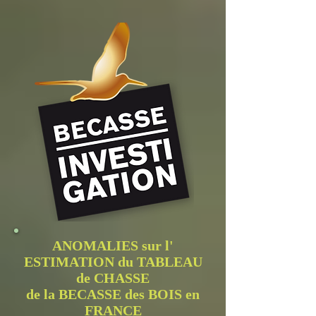
ANOMALIES sur l'
ESTIMATION du TABLEAU
de CHASSE
de la BECASSE des BOIS en
FRANCE