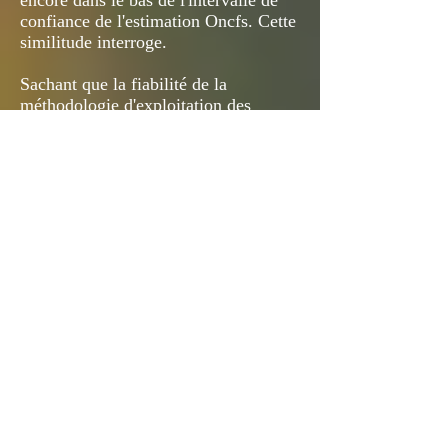
encore dans le bas de l'intervalle de
confiance de l'estimation Oncfs. Cette
similitude interroge.
Sachant que la fiabilité de la
méthodologie d'exploitation des
carnets retournés, quand ils atteignent
plus de 80%, est difficilement
contestable. Finistère, Morbihan (4)
(10).
Qu' il ne nous appartient pas de douter
de la fiabilité de la méthodologie
statistique de l'Oncfs (8) (9) (12) ;
comme de celles de la Fédération des
chasseurs de la Gironde(1) et de la
Fédération régionale des chasseurs
d'Aquitaine (3).
Il est donc probable que les écarts
constatés sur les prélèvements,
proviennent des récoltes de données
effectuées auprés des chasseurs.