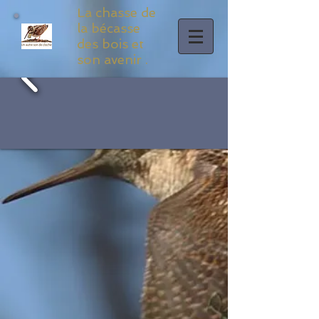
La chasse de
la bécasse
des bois et
son avenir .