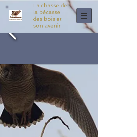
La chasse de
la bécasse
des bois et
son avenir .