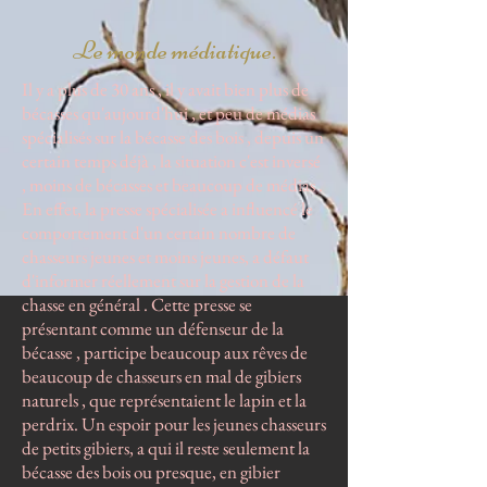
Le monde médiatique.
Il y a plus de 30 ans , il y avait bien plus de
bécasses qu'aujourd'hui , et peu de médias
spécialisés sur la bécasse des bois , depuis un
certain temps déjà , la situation c'est inversé
, moins de bécasses et beaucoup de médias .
En effet, la presse spécialisée a influencé le
comportement d'un certain nombre de
chasseurs jeunes et moins jeunes, a défaut
d'informer réellement sur la gestion de la
chasse en général . Cette presse se
présentant comme un défenseur de la
bécasse , participe beaucoup aux rêves de
beaucoup de chasseurs en mal de gibiers
naturels , que représentaient le lapin et la
perdrix. Un espoir pour les jeunes chasseurs
de petits gibiers, a qui il reste seulement la
bécasse des bois ou presque, en gibier