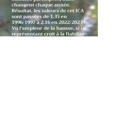
changent chaque année.
Résultat, les valeurs de cet ICA
sont passées de 1.35 en
1996/1997 à 2.16 en 2022/2023 !
Vu l'ampleur de la hausse, si ce
représentant croit à la fiabilité
de ses indicateurs, il doit
déclarer que l'espèce prolifère.
Il y croit tellement peu qu'il se
sent obligé pour leur donner
du poids, de faire référence à la
liste rouge de l'UICN et, un
comble, d'en interpréter à sa
manière les critères du
classement. Je le cite.
« Pour l'instant pas
d'inquiétude pour la Bécasse
puisqu'elle est classée en «
préoccupation mineure » sur la
liste rouge de l'UICN,
expression utilisée pour tout
simplement dire que l'espèce
se porte bien et qu'elle n'est