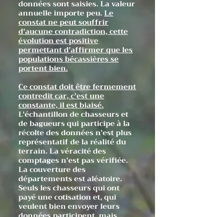
données sont saisies. La valeur
annuelle importe peu.
Le
constat ne peut souffrir
d'aucune contradiction, cette
évolution est positive
permettant d'affirmer que les
populations bécassières se
portent bien.
Ce constat doit être fermement
contredit car, c'est une
constante, il est biaisé.
L'échantillon de chasseurs et
de bagueurs qui participe à la
récolte des données n'est plus
représentatif de la réalité du
terrain. La véracité des
comptages n'est pas vérifiée.
La couverture des
départements est aléatoire.
Seuls les chasseurs qui ont
payé une cotisation et, qui
veulent bien envoyer leurs
données participent, mais