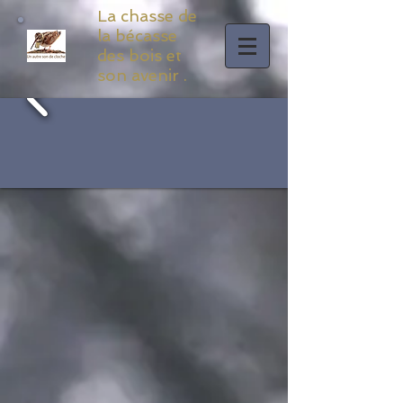
La chasse de
la bécasse
des bois et
son avenir .